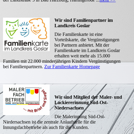
Wir sind Familienpartner im
Landkreis Goslar
Die Familienkarte ist eine
Vorteilskarte, die Vergünstigungen
bei Partnern anbietet. Mit der
Familienkarte im Landkreis Goslar
erhalten weit mehr als 15.000
Familien mit 22.000 minderjährigen Kindern Vergünstigungen
bei Familienpartnern.
Zur Familienkarte Homepage
Wir sind Mitglied der Maler- und
Lackiererinnung Süd-Ost-
Niedersachsen
Die Malerinnung Süd-Ost-
Niedersachsen ist die zentrale Anlaufstelle für die
Innungsfachbetriebe als auch für die Kunden.